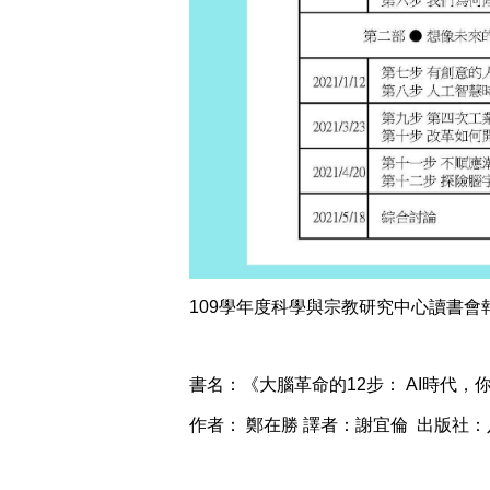
109學年度科學與宗教研究中心讀書會
書名：《大腦革命的12步： AI時代
作者： 鄭在勝 譯者：謝宜倫 出版社：