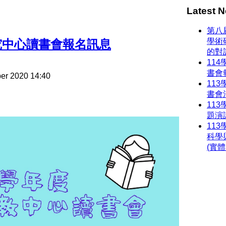
Latest
N
第八
學術
究中心讀書會報名訊息
的對
11
書會
er 2020 14:40
11
書會
11
題演
11
科學
(實