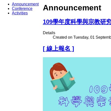
Announcement
Announcement
Conference
Activities
109學年度科學與宗教研
Details
Created on Tuesday, 01 Septemb
[ 線上報名 ]