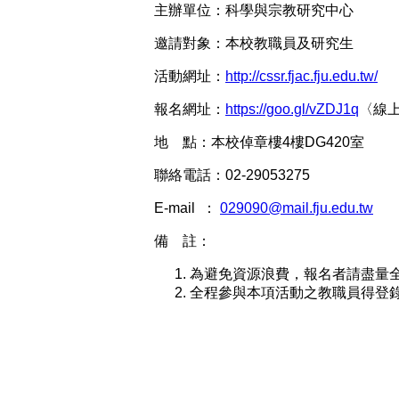
主辦單位：科學與宗教研究中心
邀請對象：本校教職員及研究生
活動網址：
http://cssr.fjac.fju.edu.tw/
報名網址：
https://goo.gl/vZDJ1q
〈線
地 點：本校倬章樓4樓DG420室
聯絡電話：02-29053275
E-mail ：
029090@mail.fju.edu.tw
備 註：
為避免資源浪費，報名者請盡量
全程參與本項活動之教職員得登錄