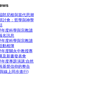
ews
屆郎尼根與當代思潮
研討會：哲學與神學
話
4學年度科學與宗教讀
報名訊息
3學年度科學與宗教讀
活動相簿
3學年度關永中教授專
講及新書發表會
3學年度專題演講:自然
與基督信仰的整合
體與線上同步進行)