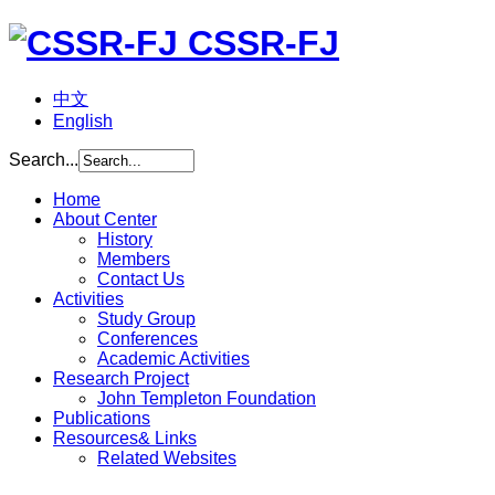
CSSR-FJ
中文
English
Search...
Home
About Center
History
Members
Contact Us
Activities
Study Group
Conferences
Academic Activities
Research Project
John Templeton Foundation
Publications
Resources& Links
Related Websites