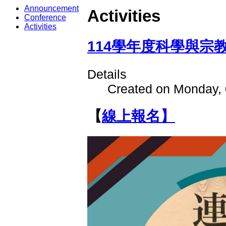
Announcement
Activities
Conference
Activities
114學年度科學與宗
Details
Created on Monday,
【
線上報名】