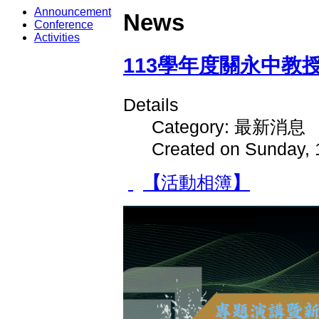
Announcement
News
Conference
Activities
113學年度關永中教
Details
Category: 最新消息
Created on Sunday, 
【
活動相簿
】