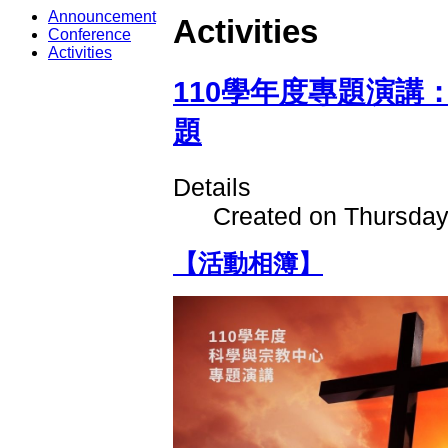
Announcement
Activities
Conference
Activities
110學年度專題演講
題
Details
Created on Thursda
【活動相簿】