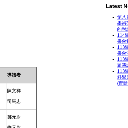
Latest
N
第八
學術
的對
11
書會
11
書會
11
題演
11
導讀者
科學
(實
陳文祥
司馬忠
鄧元尉
鄧元尉