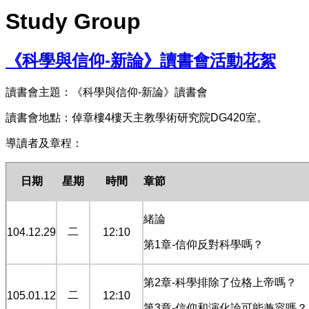
Study Group
《科學與信仰-新論》讀書會活動花絮
讀書會主題：《科學與信仰-新論》讀書會
讀書會地點：倬章樓4樓天主教學術研究院DG420室。
導讀者及章程：
日期
星期
時間
章節
緒論
二
104.12.29
12:10
第1章-信仰反對科學嗎？
第2章-科學排除了位格上帝嗎？
二
105.01.12
12:10
第3章-
信仰和演化論可能兼容嗎？