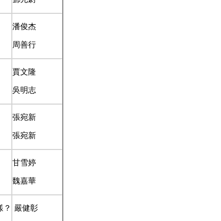
潘俊杰
周善行
？
賈文隆
吳明志
張宛新
張宛新
甘雪婷
魏嘉華
樣？
嚴健彰