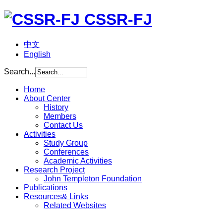
CSSR-FJ
中文
English
Search...
Home
About Center
History
Members
Contact Us
Activities
Study Group
Conferences
Academic Activities
Research Project
John Templeton Foundation
Publications
Resources& Links
Related Websites