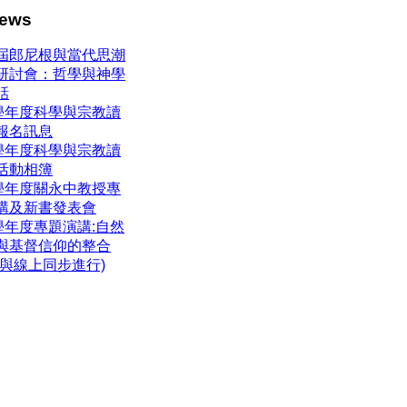
ews
屆郎尼根與當代思潮
研討會：哲學與神學
話
4學年度科學與宗教讀
報名訊息
3學年度科學與宗教讀
活動相簿
3學年度關永中教授專
講及新書發表會
3學年度專題演講:自然
與基督信仰的整合
體與線上同步進行)