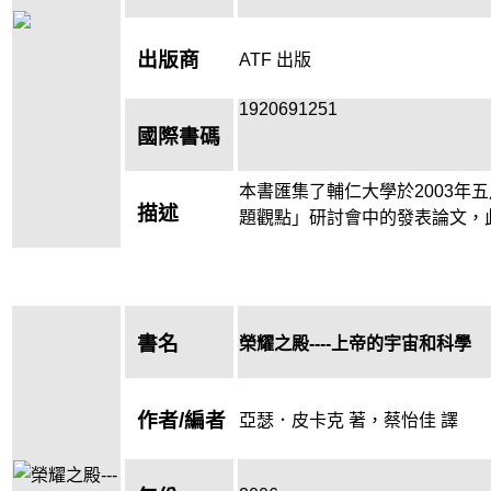
出版商
ATF 出版
1920691251
國際書碼
本書匯集了輔仁大學於2003年
描述
題觀點」研討會中的發表論文，
書名
榮耀之殿----上帝的宇宙和科學
作者/編者
亞瑟．皮卡克 著，蔡怡佳 譯